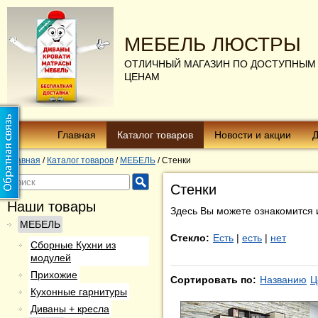
МЕБЕЛЬ ЛЮСТРЫ
ОТЛИЧНЫЙ МАГАЗИН ПО ДОСТУПНЫМ
ЦЕНАМ
Главная
Каталог товаров
Новости и акции
Д
Главная
/
Каталог товаров
/
МЕБЕЛЬ
/
Стенки
Стенки
Наши товары
Здесь Вы можете ознакомится 
МЕБЕЛЬ
Стекло:
Есть
|
есть
|
нет
Сборные Кухни из
модулей
Прихожие
Сортировать по:
Названию
Ц
Кухонные гарнитуры
Диваны + кресла