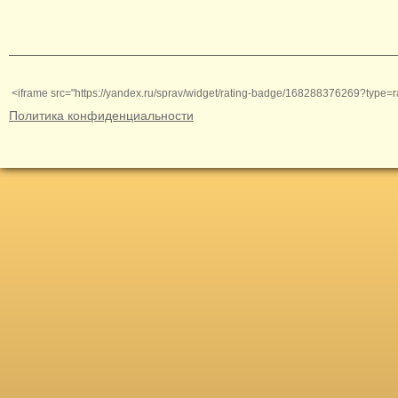
<iframe src="https://yandex.ru/sprav/widget/rating-badge/168288376269?type=r
Политика конфиденциальности