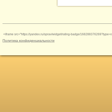
<iframe src="https://yandex.ru/sprav/widget/rating-badge/168288376269?type=r
Политика конфиденциальности