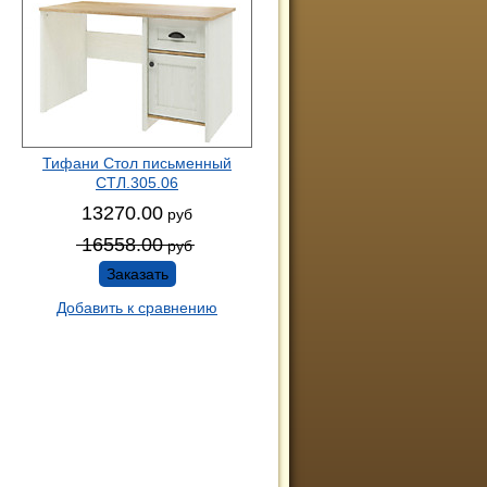
Тифани Стол письменный
СТЛ.305.06
13270.00
руб
16558.00
руб
Заказать
Добавить к сравнению