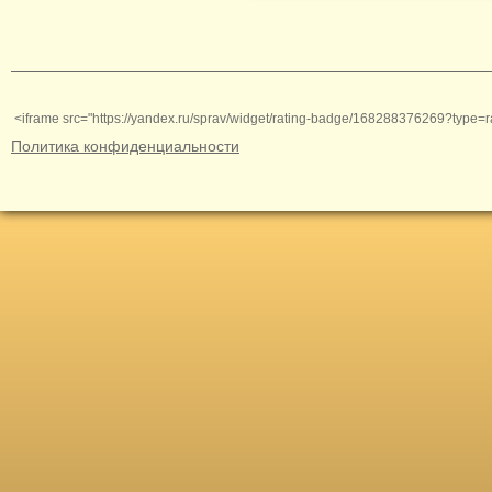
<iframe src="https://yandex.ru/sprav/widget/rating-badge/168288376269?type=r
Политика конфиденциальности