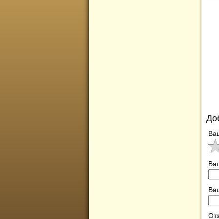
До
Ва
Ва
Ваш
Отз