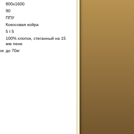
800х1600
90
ППУ
Кокосовая койра
:
5 I 5
100% хлопок, стеганный на 15
мм пене
ое
до 70кг