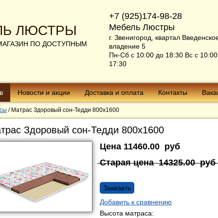
+7 (925)174-98-28
Мебель Люстры
ЛЬ ЛЮСТРЫ
г. Звенигород, квартал Введенско
МАГАЗИН ПО ДОСТУПНЫМ
владение 5
Пн-Сб с 10:00 до 18:30 Вс с 10:00
17:30
в
Новости и акции
Доставка и оплата
Контакты
Вака
сы
/
Матрас Здоровый сон-Тедди 800х1600
трас Здоровый сон-Тедди 800х1600
Цена
11460.00
руб
Старая цена
14325.00
руб
Заказать
Добавить к сравнению
Высота матраса: