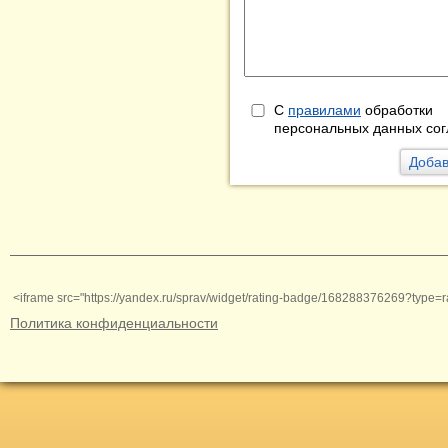
С
правилами
обработки
персональных данных сог
<iframe src="https://yandex.ru/sprav/widget/rating-badge/168288376269?type=r
Политика конфиденциальности