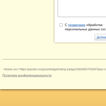
С
правилами
обработки
персональных данных сог
<iframe src="https://yandex.ru/sprav/widget/rating-badge/168288376269?type=r
Политика конфиденциальности