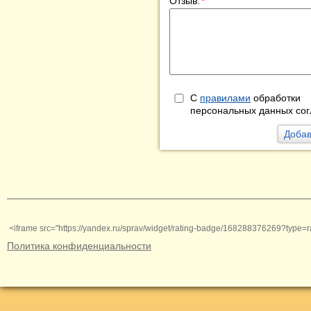
Отзыв:
*
С
правилами
обработки
персональных данных сог
<iframe src="https://yandex.ru/sprav/widget/rating-badge/168288376269?type=r
Политика конфиденциальности