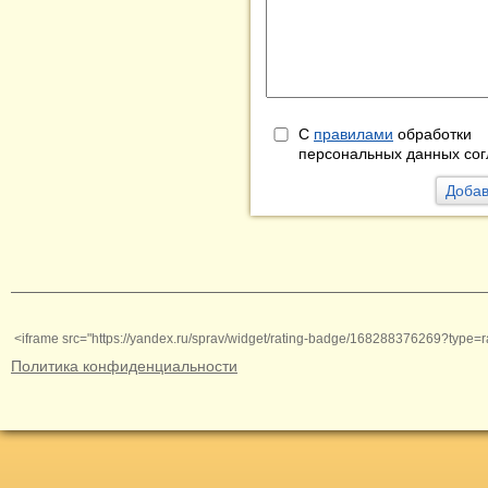
С
правилами
обработки
персональных данных сог
<iframe src="https://yandex.ru/sprav/widget/rating-badge/168288376269?type=r
Политика конфиденциальности