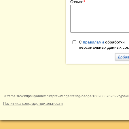
Отзыв:
*
С
правилами
обработки
персональных данных сог
<iframe src="https://yandex.ru/sprav/widget/rating-badge/168288376269?type=r
Политика конфиденциальности