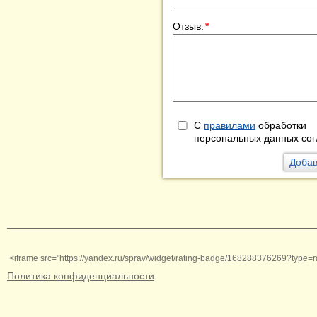
Отзыв:
*
С
правилами
обработки
персональных данных сог
<iframe src="https://yandex.ru/sprav/widget/rating-badge/168288376269?type=r
Политика конфиденциальности