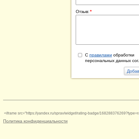
Отзыв:
*
С
правилами
обработки
персональных данных сог
<iframe src="https://yandex.ru/sprav/widget/rating-badge/168288376269?type=r
Политика конфиденциальности