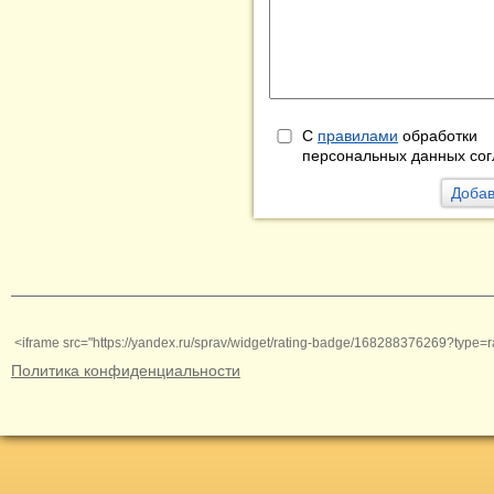
С
правилами
обработки
персональных данных сог
<iframe src="https://yandex.ru/sprav/widget/rating-badge/168288376269?type=r
Политика конфиденциальности