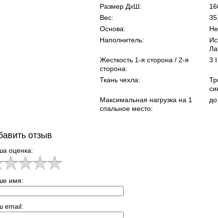
Размер ДхШ:
16
Вес:
35
Основа:
Не
Наполнитель:
Ис
Ла
Жесткость 1-я сторона / 2-я
3 I
сторона:
Ткань чехла:
Тр
си
Максимальная нагрузка на 1
до
спальное место:
бавить отзыв
ша оценка:
ше имя:
 email: