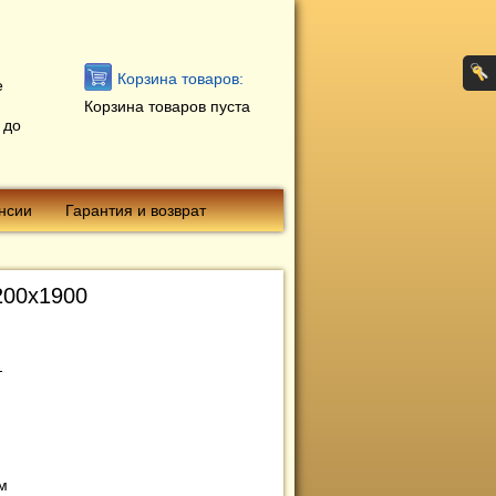
Корзина товаров:
е
Корзина товаров пуста
 до
нсии
Гарантия и возврат
200х1900
м