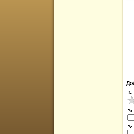
До
Ва
Ва
Ваш