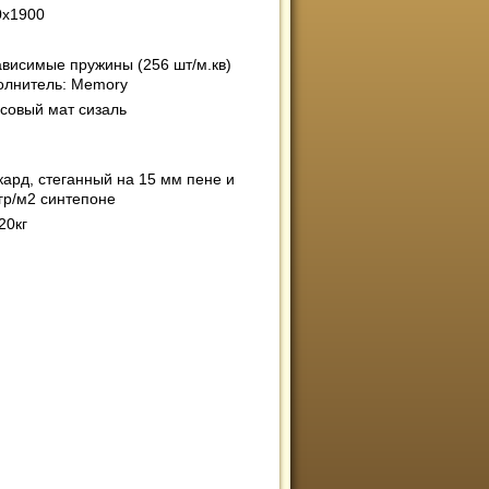
0х1900
висимые пружины (256 шт/м.кв)
олнитель: Memory
совый мат сизаль
ард, стеганный на 15 мм пене и
гр/м2 синтепоне
20кг