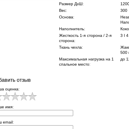
Размер ДхШ:
120
Вес:
300
Основа:
Неза
Нап
Наполнитель:
Коко
Жесткость 1-я сторона / 2-я
3 I 4
сторона:
Ткань чехла:
Жакк
500 
Максимальная нагрузка на 1
до 1
спальное место:
бавить отзыв
ша оценка:
ше имя:
 email: