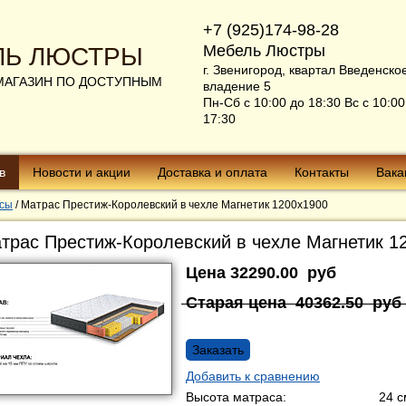
+7 (925)174-98-28
Мебель Люстры
ЛЬ ЛЮСТРЫ
г. Звенигород, квартал Введенско
МАГАЗИН ПО ДОСТУПНЫМ
владение 5
Пн-Сб с 10:00 до 18:30 Вс с 10:00
17:30
в
Новости и акции
Доставка и оплата
Контакты
Вака
сы
/
Матрас Престиж-Королевский в чехле Магнетик 1200х1900
трас Престиж-Королевский в чехле Магнетик 1
Цена
32290.00
руб
Старая цена
40362.50
руб
Заказать
Добавить к сравнению
Высота матраса:
24 с