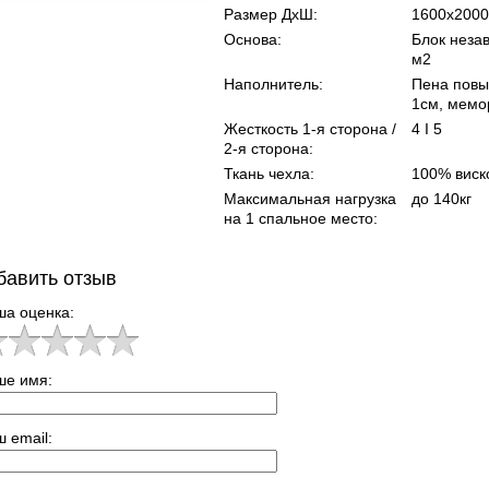
Размер ДхШ:
1600х2000
Основа:
Блок незав
м2
Наполнитель:
Пена повы
1см, мемо
Жесткость 1-я сторона /
4 I 5
2-я сторона:
Ткань чехла:
100% виск
Максимальная нагрузка
до 140кг
на 1 спальное место:
бавить отзыв
ша оценка:
ше имя:
 email: