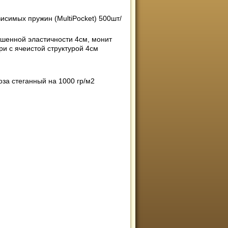
исимых пружин (MultiPocket) 500шт/
шенной эластичности 4см, монит
ри с ячеистой структурой 4см
оза стеганный на 1000 гр/м2