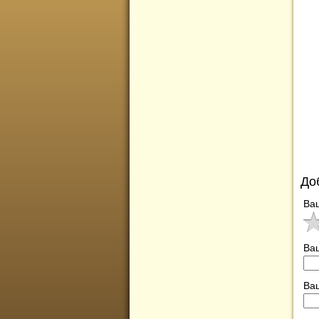
До
Ва
Ва
Ваш