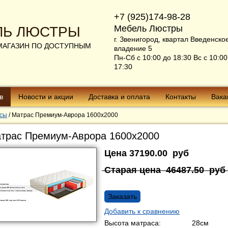
+7 (925)174-98-28
Мебель Люстры
ЛЬ ЛЮСТРЫ
г. Звенигород, квартал Введенско
МАГАЗИН ПО ДОСТУПНЫМ
владение 5
Пн-Сб с 10:00 до 18:30 Вс с 10:00
17:30
в
Новости и акции
Доставка и оплата
Контакты
Вака
сы
/
Матрас Премиум-Аврора 1600х2000
трас Премиум-Аврора 1600х2000
Цена
37190.00
руб
Старая цена
46487.50
руб
Заказать
Добавить к сравнению
Высота матраса:
28см