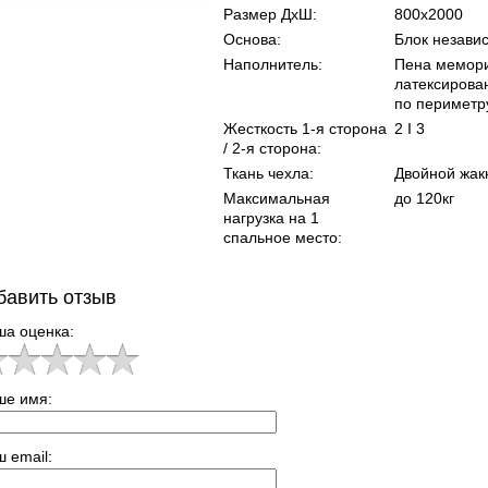
Размер ДхШ:
800х2000
Основа:
Блок незави
Наполнитель:
Пена мемори
латексирова
по периметр
Жесткость 1-я сторона
2 I 3
/ 2-я сторона:
Ткань чехла:
Двойной жак
Максимальная
до 120кг
нагрузка на 1
спальное место:
бавить отзыв
ша оценка:
ше имя:
 email: