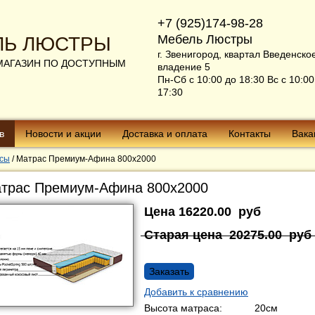
+7 (925)174-98-28
Мебель Люстры
ЛЬ ЛЮСТРЫ
г. Звенигород, квартал Введенско
МАГАЗИН ПО ДОСТУПНЫМ
владение 5
Пн-Сб с 10:00 до 18:30 Вс с 10:00
17:30
в
Новости и акции
Доставка и оплата
Контакты
Вака
сы
/
Матрас Премиум-Афина 800х2000
трас Премиум-Афина 800х2000
Цена
16220.00
руб
Старая цена
20275.00
руб
Заказать
Добавить к сравнению
Высота матраса:
20см