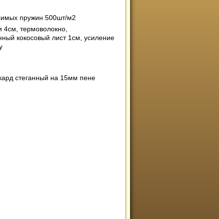
симых пружин 500шт/м2
 4см, термоволокно,
нный кокосовый лист 1см, усиление
у
кард стеганный на 15мм пене