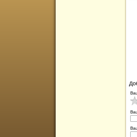
До
Ва
Ва
Ваш