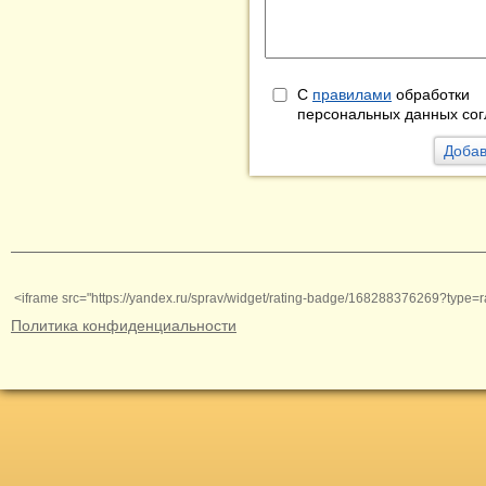
С
правилами
обработки
персональных данных сог
<iframe src="https://yandex.ru/sprav/widget/rating-badge/168288376269?type=r
Политика конфиденциальности