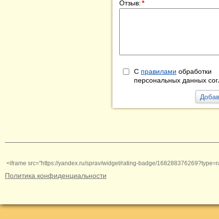
Отзыв:
*
С
правилами
обработки
персональных данных сог
<iframe src="https://yandex.ru/sprav/widget/rating-badge/168288376269?type=r
Политика конфиденциальности