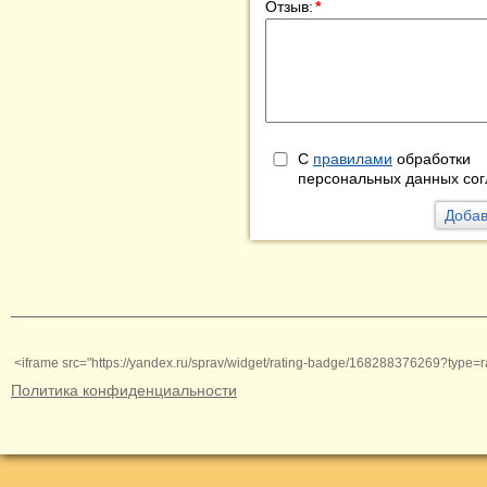
Отзыв:
*
С
правилами
обработки
персональных данных сог
<iframe src="https://yandex.ru/sprav/widget/rating-badge/168288376269?type=r
Политика конфиденциальности