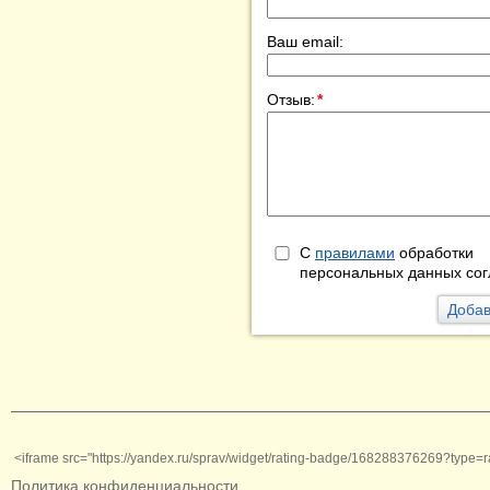
Ваш email:
Отзыв:
*
С
правилами
обработки
персональных данных сог
<iframe src="https://yandex.ru/sprav/widget/rating-badge/168288376269?type=r
Политика конфиденциальности