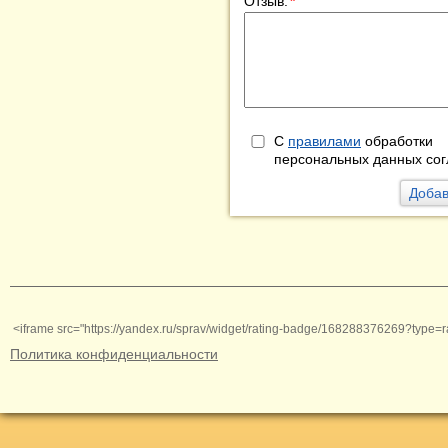
Отзыв:
*
С
правилами
обработки
персональных данных сог
<iframe src="https://yandex.ru/sprav/widget/rating-badge/168288376269?type=r
Политика конфиденциальности