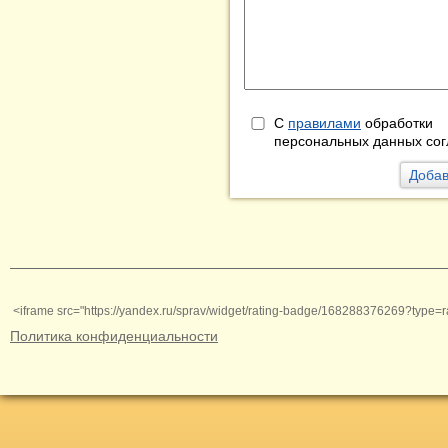
С
правилами
обработки
персональных данных сог
<iframe src="https://yandex.ru/sprav/widget/rating-badge/168288376269?type=r
Политика конфиденциальности