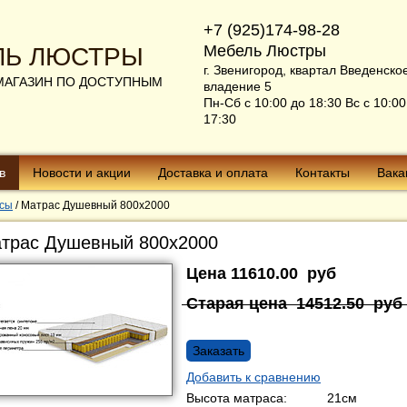
+7 (925)174-98-28
Мебель Люстры
ЛЬ ЛЮСТРЫ
г. Звенигород, квартал Введенско
МАГАЗИН ПО ДОСТУПНЫМ
владение 5
Пн-Сб с 10:00 до 18:30 Вс с 10:00
17:30
в
Новости и акции
Доставка и оплата
Контакты
Вака
сы
/
Матрас Душевный 800х2000
трас Душевный 800х2000
Цена
11610.00
руб
Старая цена
14512.50
руб
Заказать
Добавить к сравнению
Высота матраса:
21см