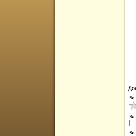
До
Ва
Ва
Ваш