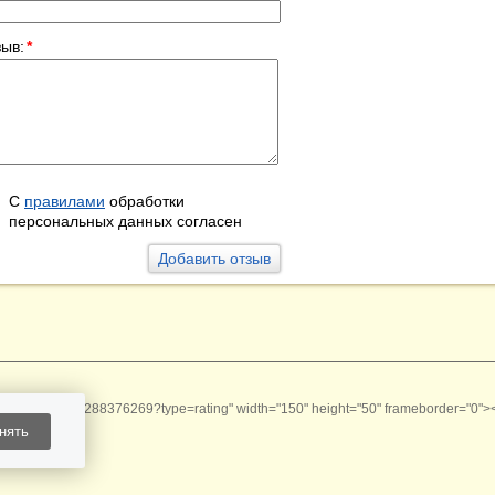
ыв:
*
С
правилами
обработки
персональных данных согласен
rating-badge/168288376269?type=rating" width="150" height="50" frameborder="0">
нять