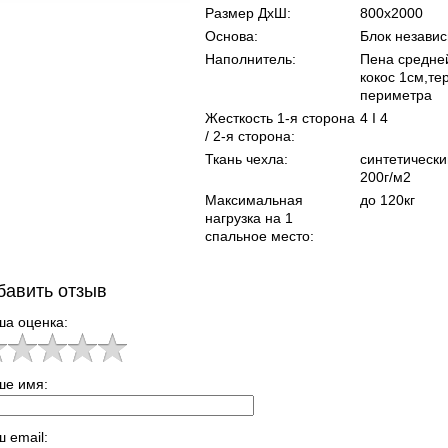
Размер ДхШ:
800х2000
Основа:
Блок незави
Наполнитель:
Пена средней
кокос 1см,те
периметра
Жесткость 1-я сторона
4 I 4
/ 2-я сторона:
Ткань чехла:
синтетически
200г/м2
Максимальная
до 120кг
нагрузка на 1
спальное место:
бавить отзыв
ша оценка:
ше имя:
 email: