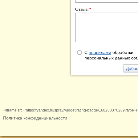
Отзыв:
*
С
правилами
обработки
персональных данных сог
<iframe src="https://yandex.ru/sprav/widget/rating-badge/168288376269?type=r
Политика конфиденциальности