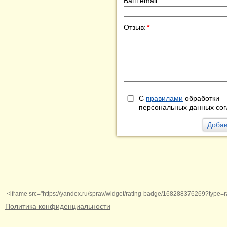
Ваш email:
Отзыв:
*
С
правилами
обработки
персональных данных сог
<iframe src="https://yandex.ru/sprav/widget/rating-badge/168288376269?type=r
Политика конфиденциальности