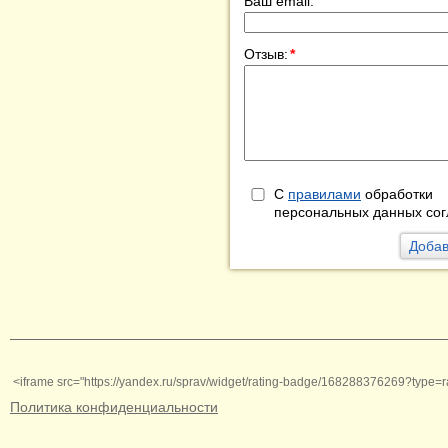
Ваш email:
Отзыв:
*
С
правилами
обработки
персональных данных сог
<iframe src="https://yandex.ru/sprav/widget/rating-badge/168288376269?type=r
Политика конфиденциальности