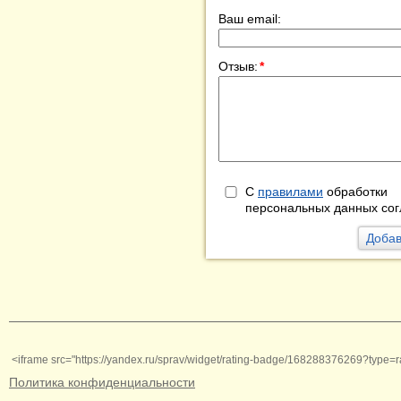
Ваш email:
Отзыв:
*
С
правилами
обработки
персональных данных сог
<iframe src="https://yandex.ru/sprav/widget/rating-badge/168288376269?type=r
Политика конфиденциальности