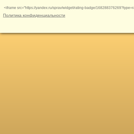
<iframe src="https://yandex.ru/sprav/widget/rating-badge/168288376269?type=r
Политика конфиденциальности