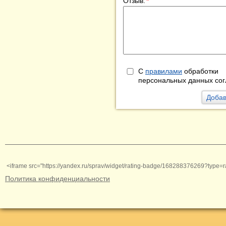
Отзыв:
*
С
правилами
обработки
персональных данных сог
<iframe src="https://yandex.ru/sprav/widget/rating-badge/168288376269?type=r
Политика конфиденциальности