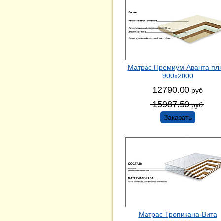
Матрас Премиум-Аванта пл
900х2000
12790.00
руб
15987.50
руб
Заказать
Матрас Тропикана-Вита