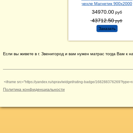
чехле Магнетик 900х2000
34970.00
руб
43712.50
руб
Заказать
Если вы живете в г. Звенигород и вам нужен матрас тогда Вам к
<iframe src="https://yandex.ru/sprav/widget/rating-badge/168288376269?type=r
Политика конфиденциальности