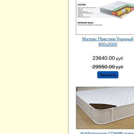
Матрас Престиж-Удачный
900х2000
23640.00
руб
29550.00
руб
Заказать
НаМатрасник СОНИК-коко